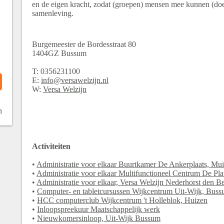
en de eigen kracht, zodat (groepen) mensen mee kunnen (doe
samenleving.
Burgemeester de Bordesstraat
80
1404GZ
Bussum
T:
0356231100
E:
info@versawelzijn.nl
W:
Versa Welzijn
n
Activiteiten
•
Administratie voor elkaar Buurtkamer De Ankerplaats, Mu
•
Administratie voor elkaar Multifunctioneel Centrum De Pl
•
Administratie voor elkaar, Versa Welzijn Nederhorst den B
•
Computer- en tabletcursussen Wijkcentrum Uit-Wijk, Bus
•
HCC computerclub Wijkcentrum 't Holleblok, Huizen
•
Inloopspreekuur Maatschappelijk werk
•
Nieuwkomersinloop, Uit-Wijk Bussum