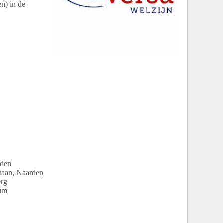
n) in de
iden
ataan, Naarden
erg
sum