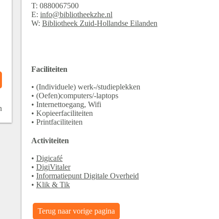
T:
0880067500
E:
info@bibliotheekzhe.nl
W:
Bibliotheek Zuid-Hollandse Eilanden
Faciliteiten
• (Individuele) werk-/studieplekken
• (Oefen)computers/-laptops
• Internettoegang, Wifi
n
• Kopieerfaciliteiten
• Printfaciliteiten
Activiteiten
•
Digicafé
•
DigiVitaler
•
Informatiepunt Digitale Overheid
•
Klik & Tik
Terug naar vorige pagina