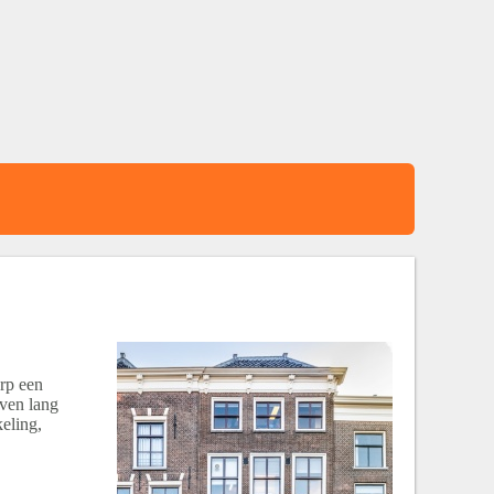
orp een
even lang
eling,