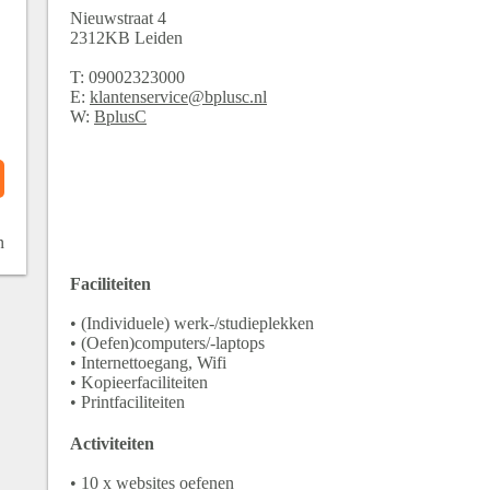
Nieuwstraat
4
2312KB
Leiden
T:
09002323000
E:
klantenservice@bplusc.nl
W:
BplusC
n
Faciliteiten
• (Individuele) werk-/studieplekken
• (Oefen)computers/-laptops
• Internettoegang, Wifi
• Kopieerfaciliteiten
• Printfaciliteiten
Activiteiten
•
10 x websites oefenen