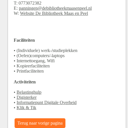
T:
0773072382
E:
panningen@debibliotheekmaasenpeel.nl
W:
Website De Bibliotheek Maas en Peel
Faciliteiten
• (Individuele) werk-/studieplekken
• (Oefen)computers/-laptops
• Internettoegang, Wifi
• Kopieerfaciliteiten
• Printfaciliteiten
Activiteiten
•
Belastinghulp
•
Digisterker
•
Informatiepunt Digitale Overheid
•
Klik & Tik
Terug naar vorige pagina