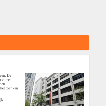
reen. De
n en een
r en
 het roer kan
ijk