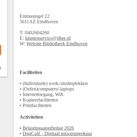
Emmasingel
22
5611AZ
Eindhoven
T:
0402604260
E:
klantenservice@dbre.nl
W:
Website Bibliotheek Eindhoven
n
Faciliteiten
• (Individuele) werk-/studieplekken
• (Oefen)computers/-laptops
• Internettoegang, Wifi
• Kopieerfaciliteiten
• Printfaciliteiten
Activiteiten
•
Belastingaangiftedag 2026
•
DigiCafé - Digitaal inloopspreekuur