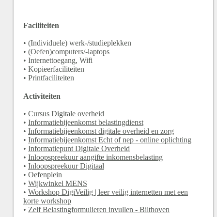
Faciliteiten
• (Individuele) werk-/studieplekken
• (Oefen)computers/-laptops
• Internettoegang, Wifi
• Kopieerfaciliteiten
• Printfaciliteiten
Activiteiten
•
Cursus Digitale overheid
•
Informatiebijeenkomst belastingdienst
•
Informatiebijeenkomst digitale overheid en zorg
•
Informatiebijeenkomst Echt of nep - online oplichting
•
Informatiepunt Digitale Overheid
•
Inloopspreekuur aangifte inkomensbelasting
•
Inloopspreekuur Digitaal
•
Oefenplein
•
Wijkwinkel MENS
•
Workshop DigiVeilig | leer veilig internetten met een
korte workshop
•
Zelf Belastingformulieren invullen - Bilthoven