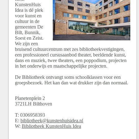
KunstenHuis
Idea is dé plek
voor kunst en
cultuur in de
gemeenten De
Bilt, Bunnik,
Soest en Zeist.
We zijn een
bruisend cultuurcentrum met zes bibliotheekvestigingen,
een professioneel cursusaanbod theater, beeldende kunst,
dans en muziek, twee theaters, een poppodium, projecten
in het onderwijs en maatschappelijke projecten.
De Bibliotheek ontvangt soms schoolklassen voor een
groepsbezoek. Het kan dan wat drukker zijn dan normaal.
Planetenplein
2
3721LH
Bilthoven
T:
0306958393
E:
bibliotheek@kunstenhuisidea.nl
W:
Bibliotheek KunstenHuis Idea