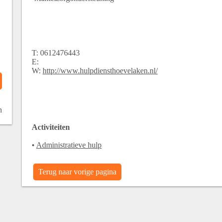
T:
0612476443
E:
W:
http://www.hulpdiensthoevelaken.nl/
n
Activiteiten
•
Administratieve hulp
Terug naar vorige pagina