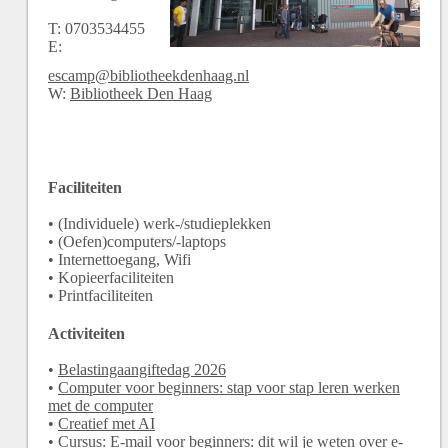
T:
0703534455
E:
escamp@bibliotheekdenhaag.nl
W:
Bibliotheek Den Haag
Faciliteiten
• (Individuele) werk-/studieplekken
• (Oefen)computers/-laptops
• Internettoegang, Wifi
• Kopieerfaciliteiten
• Printfaciliteiten
Activiteiten
•
Belastingaangiftedag 2026
•
Computer voor beginners: stap voor stap leren werken
met de computer
•
Creatief met AI
•
Cursus: E-mail voor beginners: dit wil je weten over e-